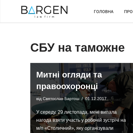
ГОЛОВНА
ПРО
Перейти
до
вмісту
СБУ на таможне
Митні огляди та
правоохоронці
від
Святослав Бартош
01.12.2017
У середу, 29 листопада, мені випала
нагода взяти участь у робочій зустрічі на
м/п «Столичний», яку організували