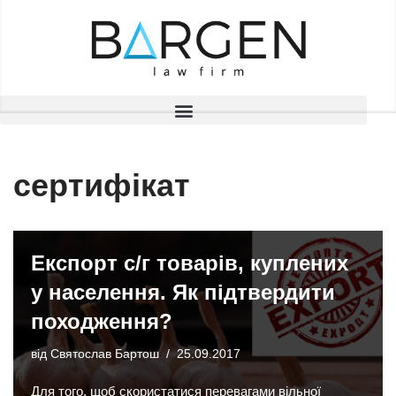
Перейти
до
вмісту
сертифікат
Експорт с/г товарів, куплених
у населення. Як підтвердити
походження?
від
Святослав Бартош
25.09.2017
Для того, щоб скористатися перевагами вільної