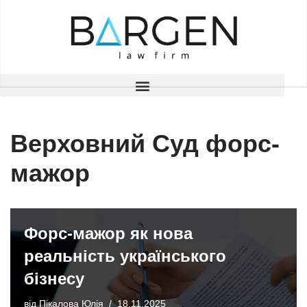
Перейти
до
вмісту
Верховний Суд форс-
мажор
Форс-мажор як нова
реальність українського
бізнесу
від
Пікалова Юлія
18.11.2025