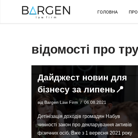
ГОЛОВНА
ПРО
Перейти
до
вмісту
відомості про тр
Дайджест новин для
бізнесу за липень📍
від
Bargen Law Firm
06.08.2021
Детінізація доходів громадян Набув
чинності закон про декларування активів
фізичних осіб. Вже з 1 вересня 2021 року