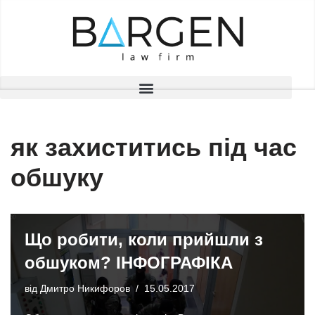
Перейти
до
вмісту
як захиститись під час
обшуку
Що робити, коли прийшли з
обшуком? ІНФОГРАФІКА
від
Дмитро Никифоров
15.05.2017