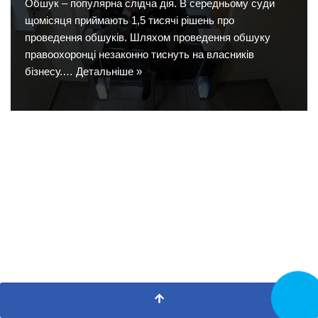
Обшук – популярна слідча дія. В середньому суди
щомісяця приймають 1,5 тисячі рішень про
проведення обшуків. Шляхом проведення обшуку
правоохоронці незаконно тиснуть на власників
бізнесу.…
Детальніше »
Замовит
дзвінок