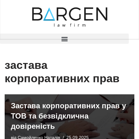
Перейти
до
вмісту
застава
корпоративних прав
Застава корпоративних прав у
ТОВ та безвідклична
довіреність
від
Самойленко Наталія
25.09.2025