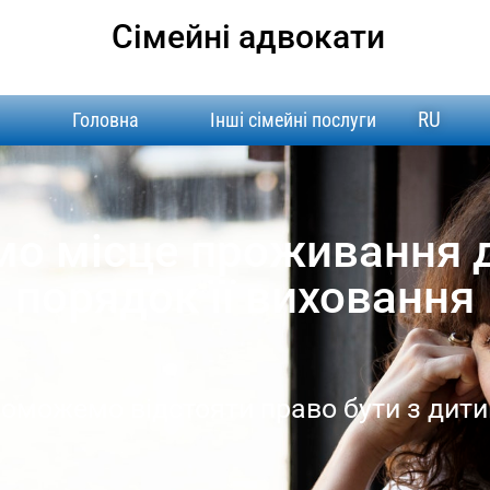
Сімейні адвокати
RU
Головна
Інші сімейні послуги
о місце проживання 
порядок її виховання
оможемо відстояти право бути з дит