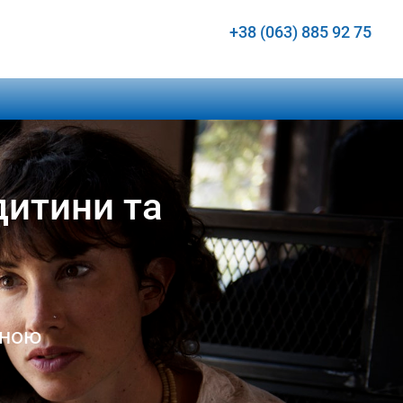
+38 (063) 885 92 75
дитини та
иною