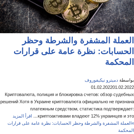
العملة المشفرة والشرطة وحظر
الحسابات: نظرة عامة على قرارات
المحكمة
بواسطة
دميترو نيكيفوروف
01.02.2022
01.02.2022
Криптовалюта, полиция и блокировка счетов: обзор судебных
решений Хотя в Украине криптовалюта официально не признана
платежным средством, статистика подтверждает:
криптоактивами владеют 12% украинцев и это…
اقرأ المزيد
»
العملة المشفرة والشرطة وحظر الحسابات: نظرة عامة على قرارات
المحكمة