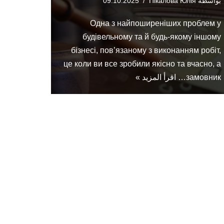
بواسطة
Пікалова Юлія
09.10.2025
Одна з найпоширеніших проблем у
будівельному та й будь-якому іншому
бізнесі, пов’язаному з виконанням робіт,
це коли ви все зробили якісно та вчасно, а
замовник…
اقرأ المزيد »