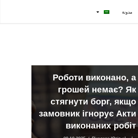
مدونة
Роботи виконано, а
грошей немає? Як
стягнути борг, якщо
замовник ігнорує Акти
виконаних робіт