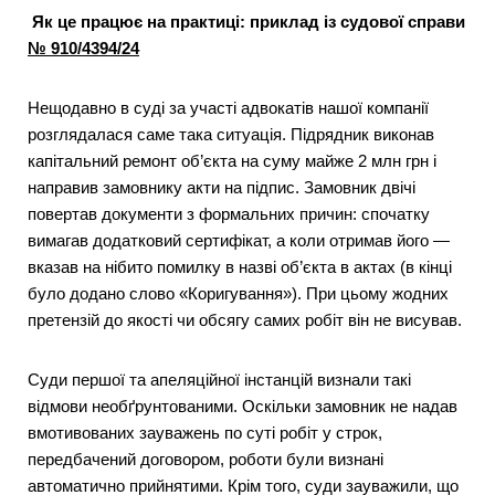
Як це працює на практиці: приклад із судової справи
№ 910/4394/24
Нещодавно в суді за участі адвокатів нашої компанії
розглядалася саме така ситуація. Підрядник виконав
капітальний ремонт об’єкта на суму майже 2 млн грн і
направив замовнику акти на підпис. Замовник двічі
повертав документи з формальних причин: спочатку
вимагав додатковий сертифікат, а коли отримав його —
вказав на нібито помилку в назві об’єкта в актах (в кінці
було додано слово «Коригування»). При цьому жодних
претензій до якості чи обсягу самих робіт він не висував.
Суди першої та апеляційної інстанцій визнали такі
відмови необґрунтованими. Оскільки замовник не надав
вмотивованих зауважень по суті робіт у строк,
передбачений договором, роботи були визнані
автоматично прийнятими. Крім того, суди зауважили, що