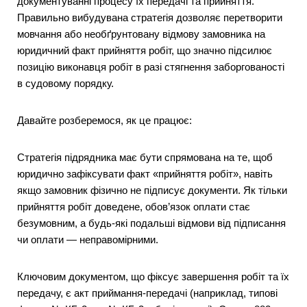
документуванні процесу їх передачі та прийняття.
Правильно вибудувана стратегія дозволяє перетворити
мовчання або необґрунтовану відмову замовника на
юридичний факт прийняття робіт, що значно підсилює
позицію виконавця робіт в разі стягнення заборгованості
в судовому порядку.
Давайте розберемося, як це працює:
Стратегія підрядника має бути спрямована на те, щоб
юридично зафіксувати факт «прийняття робіт», навіть
якщо замовник фізично не підписує документи. Як тільки
прийняття робіт доведене, обов’язок оплати стає
безумовним, а будь-які подальші відмови від підписання
чи оплати — неправомірними.
Ключовим документом, що фіксує завершення робіт та їх
передачу, є акт приймання-передачі (наприклад, типові