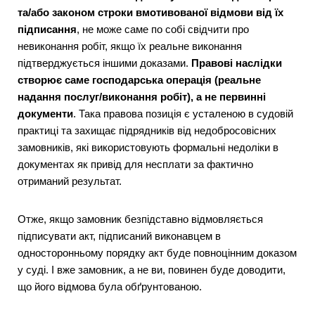
та/або законом строки вмотивованої відмови від їх
підписання
, не може саме по собі свідчити про
невиконання робіт, якщо їх реальне виконання
підтверджується іншими доказами.
Правові наслідки
створює саме господарська операція (реальне
надання послуг/виконання робіт), а не первинні
документи
. Така правова позиція є усталеною в судовій
практиці та захищає підрядників від недобросовісних
замовників, які використовують формальні недоліки в
документах як привід для несплати за фактично
отриманий результат.
Отже, якщо замовник безпідставно відмовляється
підписувати акт, підписаний виконавцем в
односторонньому порядку акт буде повноцінним доказом
у суді. І вже замовник, а не ви, повинен буде доводити,
що його відмова була обґрунтованою.