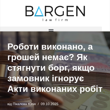
Перейти
до
вмісту
Роботи виконано, а
грошей немає? Як
стягнути борг, якщо
замовник ігнорує
Акти виконаних робіт
від
Пікалова Юлія
09.10.2025