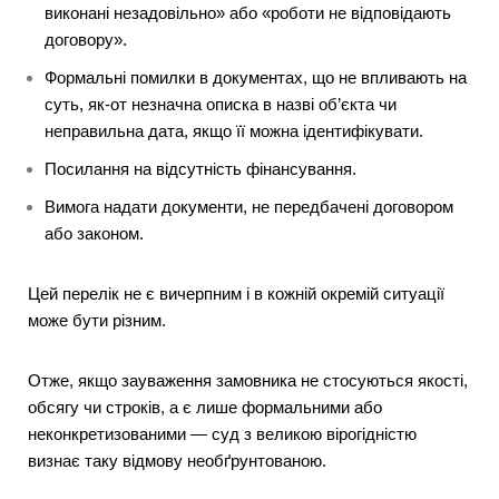
виконані незадовільно» або «роботи не відповідають
договору».
Формальні помилки в документах, що не впливають на
суть, як-от незначна описка в назві об’єкта чи
неправильна дата, якщо її можна ідентифікувати.
Посилання на відсутність фінансування.
Вимога надати документи, не передбачені договором
або законом.
Цей перелік не є вичерпним і в кожній окремій ситуації
може бути різним.
Отже, якщо зауваження замовника не стосуються якості,
обсягу чи строків, а є лише формальними або
неконкретизованими — суд з великою вірогідністю
визнає таку відмову необґрунтованою.