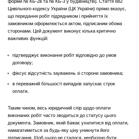
форми № КБ-2в та № КБ-3 у будівництві). Стаття 882
Цивільного кодексу України (ЦК України) прямо вказує,
що передання робіт підрядником і прийняття їх
замовником оформлюється актом, підписаним обома
сторонами. Цей документ виконує кілька критично
важливих функцій:
підтверджує виконання робіт відповідно до умов
договору;
фіксує відсутність зауважень зі сторони замовника;
в переважній більшості випадків запускає строк
оплати.
Таким чином, весь юридичний спір щодо оплати
виконаних робіт часто зводиться до статусу цього
документа. Замовник, який бажає ухилитися від оплати,
намагатиметься за будь-яку ціну уникнути його
підписання. Щоб цього не сталося, необхідно бути