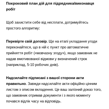
Покроковий план дій для підрядника
/
виконавця
робіт
Щоб захистити себе від несплати, дотримуйтесь
простого алгоритму:
Перевірте свій договір
. Ще на етапі укладання угоди
переконайтеся, що в ній є пункт про автоматичне
прийняття робіт («мовчазну згоду»), якщо замовник не
надав вмотивованої відмови у визначений строк
(наприклад, 5-10 робочих днів).
Надсилайте підписані з вашої сторони акти
правильно
. Завжди надсилайте акти офіційно цінним
листом з описом вкладення. Це ваш залізний доказ того,
що замовник отримав документи і з якого моменту
почався відлік часу на відповідь.