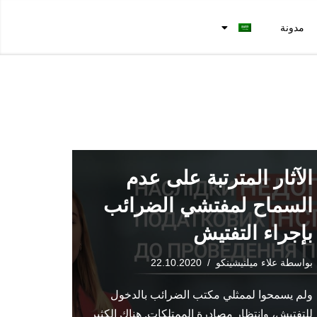
مدونة
الآثار المترتبة على عدم
السماح لمفتشي الضرائب
بإجراء التفتيش
بواسطة
علاء ميلنيشينكو
22.10.2020
ولم يسمحوا لممثلي مكتب الضرائب بالدخول
للتفتيش، وانتظار مصادرة الممتلكات. هناك الكثير