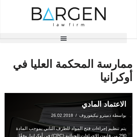
تخطى
إلى
المحتوى
ممارسة المحكمة العليا في
أوكرانيا
الاعتماد المادي
بواسطة
دميترو نيكيفوروف
26.02.2018
يتم تنظيم إجراءات فتح المواد للطرف الثاني بموجب المادة
290 من قانون الإجراءات الجنائية (CPC) في أوكرانيا. وفقًا