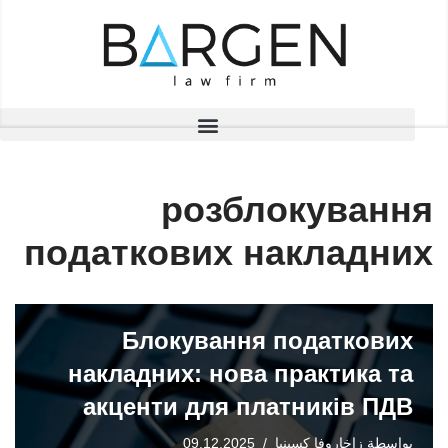
تخطى
إلى
المحتوى
розблокування
податкових накладних
Блокування податкових
накладних: нова практика та
акценти для платників ПДВ
بواسطة
زاخاروفا كسينيا
09.12.2025