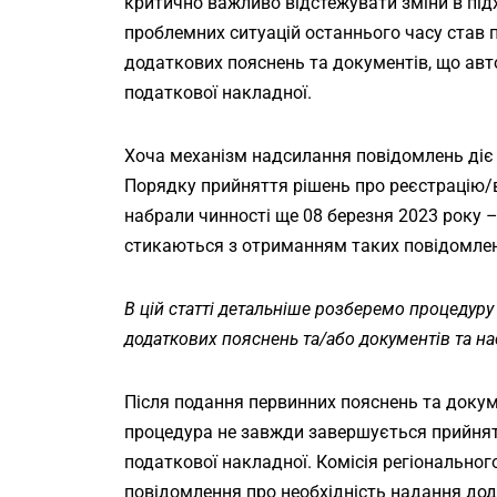
критично важливо відстежувати зміни в під
проблемних ситуацій останнього часу став 
додаткових пояснень та документів, що авт
податкової накладної.
Хоча механізм надсилання повідомлень діє в
Порядку прийняття рішень про реєстрацію/
набрали чинності ще 08 березня 2023 року 
стикаються з отриманням таких повідомле
В цій статті детальніше розберемо процедур
додаткових пояснень та/або документів та нас
Після подання первинних пояснень та докум
процедура не завжди завершується прийнятт
податкової накладної. Комісія регіональног
повідомлення про необхідність надання дод