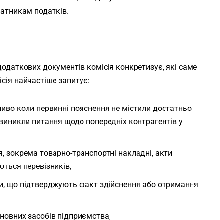
латникам податків.
додаткових документів комісія конкретизує, які саме
сія найчастіше запитує:
иво коли первинні пояснення не містили достатньо
виникли питання щодо попередніх контрагентів у
, зокрема товарно-транспортні накладні, акти
ються перевізників;
ти, що підтверджують факт здійснення або отримання
новних засобів підприємства;