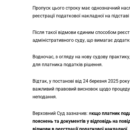
Пропуск цього строку має однозначний насл
реєстрації податкової накладної на підстав
Після такої відмови єдиним способом реєст
адміністративного суду, що вимагає додатко
Водночас, з огляду на нову судову практику
для платника податків рішення.
Відтак, у постанові від 24 березня 2025 р
важливий правовий висновок щодо процедур
неподання.
Верховний Суд зазначив: я
кщо платник пода
пояснень та документів у відповідь на пові
відмови в реєстрації податкової накладної.