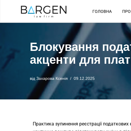
ГОЛОВНА
ПРО
Перейти
до
вмісту
Блокування подат
акценти для пла
від
Захарова Ксенія
09.12.2025
Практика зупинення реєстрації податкових 