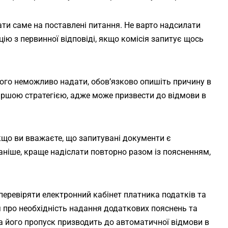
ати саме на поставлені питання. Не варто надсилати
ю з первинної відповіді, якщо комісія запитує щось
ого неможливо надати, обов’язково опишіть причину в
гіршою стратегією, адже може призвести до відмови в
кщо ви вважаєте, що запитувані документи є
ніше, краще надіслати повторно разом із поясненням,
еревіряти електронний кабінет платника податків та
 про необхідність надання додаткових пояснень та
 а його пропуск призводить до автоматичної відмови в