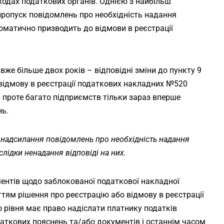
ходах податкових органів. Однією з найбільш
пропуск повідомлень про необхідність надання
оматично призводить до відмови в реєстрації
же більше двох років – відповідні зміни до пункту 9
відмову в реєстрації податкових накладних №520
– проте багато підприємств тільки зараз вперше
нь.
у надсилання повідомлень про необхідність надання
лідки ненадання відповіді на них.
ентів щодо заблокованої податкової накладної
ям рішення про реєстрацію або відмову в реєстрації
о рівня має право надіслати платнику податків
аткових пояснень та/або документів і останнім часом