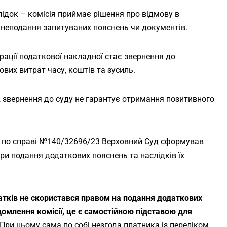
ідок – комісія приймає рішення про відмову в
і неподання запитуваних пояснень чи документів.
рації податкової накладної стає звернення до
вих витрат часу, коштів та зусиль.
, звернення до суду не гарантує отримання позитивного
оку по справі №140/32696/23 Верховний Суд сформував
и подання додаткових пояснень та наслідків їх
тків не скористався правом на подання додаткових
домлення комісії, це є самостійною підставою для
При цьому сама по собі незгода платника із переліком