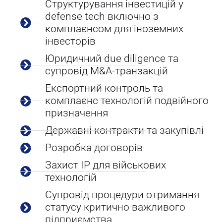
Структурування інвестицій у
defense tech включно з
комплаєнсом для іноземних
інвесторів
Юридичний due diligence та
супровід M&A-транзакцій
Експортний контроль та
комплаєнс технологій подвійного
призначення
Державні контракти та закупівлі
Розробка договорів
Захист IP для військових
технологій
Супровід процедури отримання
статусу критично важливого
підприємства