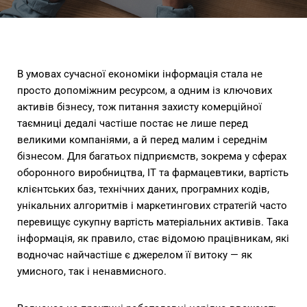
В умовах сучасної економіки інформація стала не
просто допоміжним ресурсом, а одним із ключових
активів бізнесу, тож питання захисту комерційної
таємниці дедалі частіше постає не лише перед
великими компаніями, а й перед малим і середнім
бізнесом. Для багатьох підприємств, зокрема у сферах
оборонного виробництва, IT та фармацевтики, вартість
клієнтських баз, технічних даних, програмних кодів,
унікальних алгоритмів і маркетингових стратегій часто
перевищує сукупну вартість матеріальних активів. Така
інформація, як правило, стає відомою працівникам, які
водночас найчастіше є джерелом її витоку — як
умисного, так і ненавмисного.