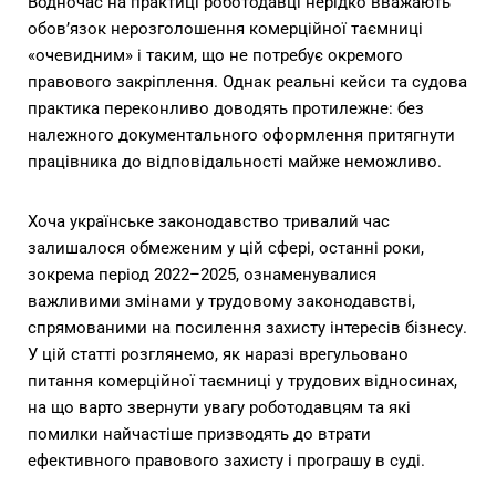
Водночас на практиці роботодавці нерідко вважають
обов’язок нерозголошення комерційної таємниці
«очевидним» і таким, що не потребує окремого
правового закріплення. Однак реальні кейси та судова
практика переконливо доводять протилежне: без
належного документального оформлення притягнути
працівника до відповідальності майже неможливо.
Хоча українське законодавство тривалий час
залишалося обмеженим у цій сфері, останні роки,
зокрема період 2022–2025, ознаменувалися
важливими змінами у трудовому законодавстві,
спрямованими на посилення захисту інтересів бізнесу.
У цій статті розглянемо, як наразі врегульовано
питання комерційної таємниці у трудових відносинах,
на що варто звернути увагу роботодавцям та які
помилки найчастіше призводять до втрати
ефективного правового захисту і програшу в суді.