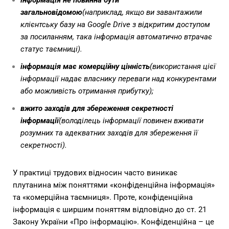
інформація не повинна бути
загальновідомою
(наприклад, якщо ви завантажили
клієнтську базу на Google Drive з відкритим доступом
за посиланням, така інформація автоматично втрачає
статус таємниці).
інформація має комерційну цінність
(використання цієї
інформації надає власнику переваги над конкурентами
або можливість отримання прибутку);
вжито заходів для збереження секретності
інформації
(володілець інформації повинен вживати
розумних та адекватних заходів для збереження її
секретності).
У практиці трудових відносин часто виникає
плутанина між поняттями «конфіденційна інформація»
та «комерційна таємниця». Проте, конфіденційна
інформація є ширшим поняттям відповідно до ст. 21
Закону України «Про інформацію». Конфіденційна – це