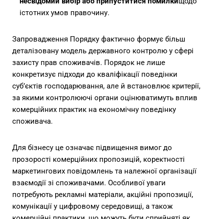
несвідомий вибір або припуститися помилки
щодо
істотних умов правочину.
Запровадження Порядку фактично формує більш
деталізовану модель державного контролю у сфері
захисту прав споживачів. Порядок не лише
конкретизує підходи до кваліфікації поведінки
суб’єктів господарювання, але й встановлює критерії,
за якими контролюючі органи оцінюватимуть вплив
комерційних практик на економічну поведінку
споживача.
Для бізнесу це означає підвищення вимог до
прозорості комерційних пропозицій, коректності
маркетингових повідомлень та належної організації
взаємодії зі споживачами. Особливої уваги
потребують рекламні матеріали, акційні пропозиції,
комунікації у цифровому середовищі, а також
комерційні практики, що можуть бути сприйняті як