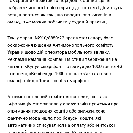
комерційних практик та порядок їх оцінки ще не
набрали чинності, орієнтири щодо того, які дії можуть
розцінюватися як такі, що вводять споживачів в
оману, вже можна побачити у судовій практиці.
Так, у справі №910/8880/22 предметом спору було
оскарження рішення Антимонопольного комітету
України щодо дій оператора мобільного зв’язку.
Рекламні кампанії компанії містили твердження на
кшталт: «Купуй смартфон – отримуй до 1000 грн на 4G
Інтернет», «Кешбек до 1000 грн на зв’язок до всіх
смартфонів», «Лови гроші в смартфон».
Антимонопольний комітет встановив, що така
інформація створювала у споживачів враження про
отримання грошових коштів або знижки, хоча
фактично мова йшла про бонусні кошти, які
автоматично списувалися на оплату абонентської
плати або додаткових послуг. Крім того, для