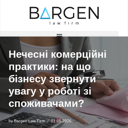
Skip
to
content
Нечесні комерційні
практики: на що
бізнесу звернути
увагу у роботі зі
споживачами?
by
Bargen Law Firm
01.05.2026