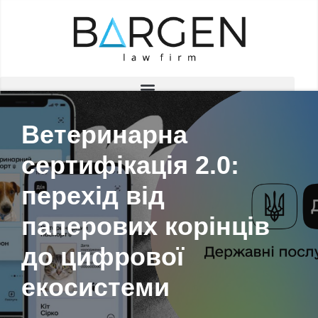
Skip
to
content
Ветеринарна
сертифікація 2.0:
перехід від
паперових корінців
до цифрової
екосистеми