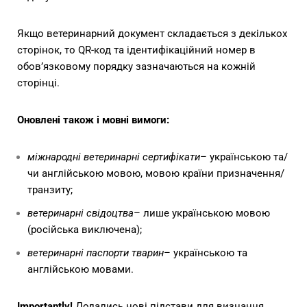
Якщо ветеринарний документ складається з декількох
сторінок, то QR-код та ідентифікаційний номер в
обов’язковому порядку зазначаються на кожній
сторінці.
Оновлені також і
мовні вимоги:
міжнародні ветеринарні сертифікати
– українською та/
чи англійською мовою, мовою країни призначення/
транзиту;
ветеринарні свідоцтва
– лише українською мовою
(російська виключена);
ветеринарні паспорти тварин
– українською та
англійською мовами.
Importantly!
Додались нові підстави для визнання