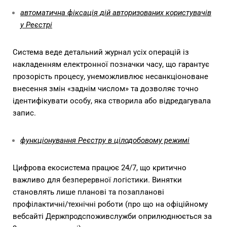
автоматична фіксація дій авторизованих користувачів
у Реєстрі
Система веде детальний журнал усіх операцій із
накладенням електронної позначки часу, що гарантує
прозорість процесу, унеможливлює несанкціоноване
внесення змін «заднім числом» та дозволяє точно
ідентифікувати особу, яка створила або відредагувала
запис.
функціонування Реєстру в цілодобовому режимі
Цифрова екосистема працює 24/7, що критично
важливо для безперервної логістики. Винятки
становлять лише планові та позапланові
профілактичні/технічні роботи (про що на офіційному
вебсайті Держпродспоживслужби оприлюднюється за