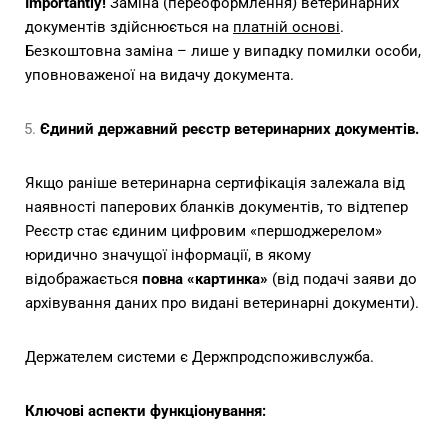
Importantly!
Заміна (переоформлення) ветеринарних
документів здійснюється на
платній основі
.
Безкоштовна заміна – лише у випадку помилки особи,
уповноваженої на видачу документа.
Єдиний державний реєстр ветеринарних документів.
Якщо раніше ветеринарна сертифікація залежала від
наявності паперових бланків документів, то відтепер
Реєстр стає єдиним цифровим «першоджерелом»
юридично значущої інформації, в якому
відображається
повна «картинка»
(від подачі заяви до
архівування даних про видані ветеринарні документи).
Держателем системи є Держпродспоживслужба.
Ключові аспекти функціонування: