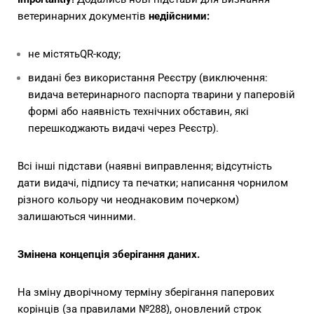
ветеринарних документів
недійсними:
не містять
QR-коду;
видані без використання Реєстру (виключення:
видача ветеринарного паспорта тварини у паперовій
формі або наявність технічних обставин, які
перешкоджають видачі через Реєстр).
Всі інші підстави (наявні виправлення; відсутність
дати видачі, підпису та печатки; написання чорнилом
різного кольору чи неоднаковим почерком)
залишаються чинними.
Змінена концепція зберігання даних.
На зміну дворічному терміну зберігання паперових
корінців (за правилами №288), оновлений строк