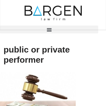
Skip
to
content
public or private
performer