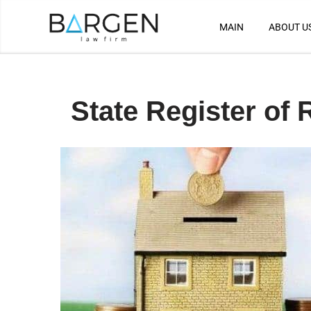
MAIN
ABOUT U
Skip
to
content
State Register of