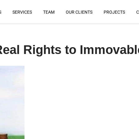
S
SERVICES
TEAM
OUR CLIENTS
PROJECTS
C
 Real Rights to Immovabl