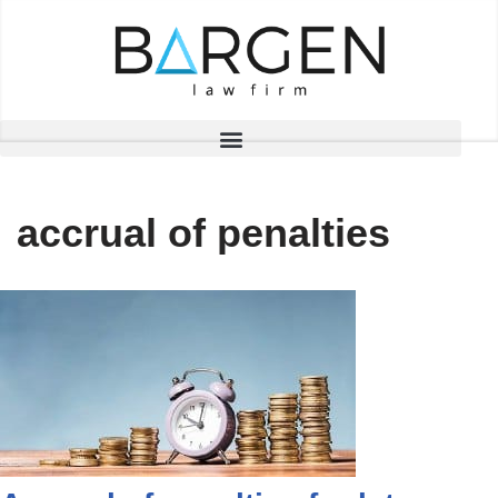
Skip
to
content
accrual of penalties