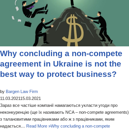
Why concluding a non-compete
agreement in Ukraine is not the
best way to protect business?
by
Bargen Law Firm
11.03.2021
15.03.2021
Зараз все частіше компанії намагаються укласти угоди про
неконкуренцію (ще їх називають NCA – non-compete agreements)
з талановитими працівниками або ж з працівниками, яким
надається…
Read More »
Why concluding a non-compete