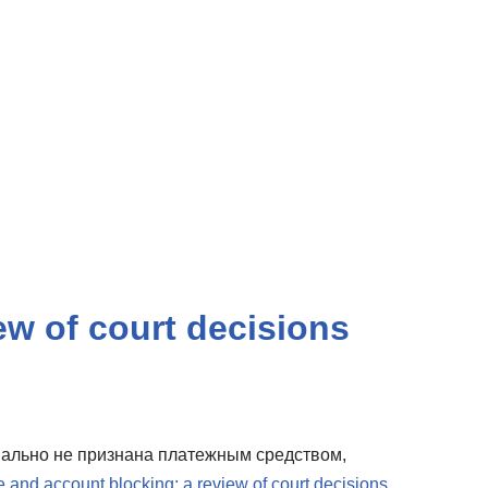
ew of court decisions
иально не признана платежным средством,
e and account blocking: a review of court decisions