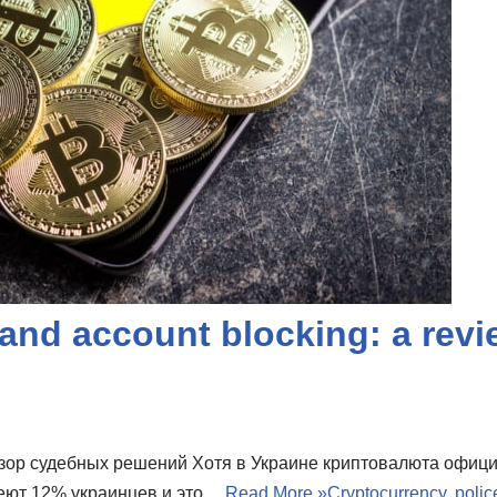
and account blocking: a revi
обзор судебных решений Хотя в Украине криптовалюта офиц
деют 12% украинцев и это…
Read More »
Cryptocurrency, polic