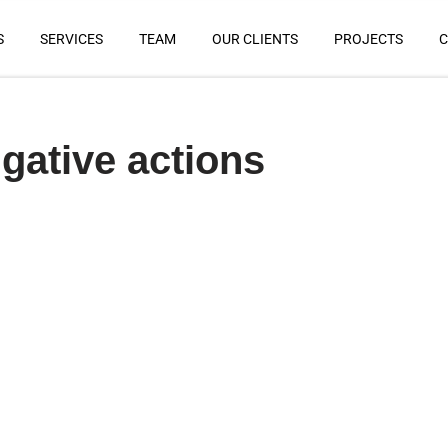
S
SERVICES
TEAM
OUR CLIENTS
PROJECTS
C
gative actions