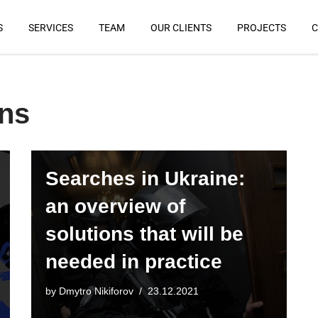
S
SERVICES
TEAM
OUR CLIENTS
PROJECTS
C
ons
Searches in Ukraine:
an overview of
solutions that will be
needed in practice
by
Dmytro Nikiforov
23.12.2021