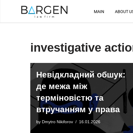
MAIN
ABOUT U
Skip
to
content
investigative acti
Невідкладний обшук:
де межа між
терміновістю та
втручанням у права
by
Dmytro Nikiforov
16.01.2026