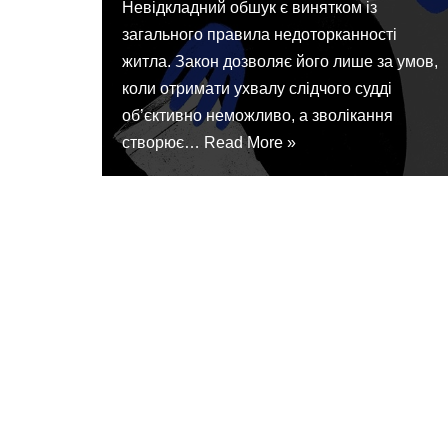
Невідкладний обшук є винятком із
загального правила недоторканності
житла. Закон дозволяє його лише за умов,
коли отримати ухвалу слідчого судді
об’єктивно неможливо, а зволікання
створює…
Read More »