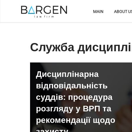
MAIN
ABOUT U
Skip
to
content
Служба дисциплі
Дисциплінарна
відповідальність
суддів: процедура
розгляду у ВРП та
рекомендації щодо
захисту