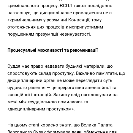
кримінального процесу. ЄСПЛ також послідовно
наголошує, що дисциплінарне провадження не є
«кримінальним» у розумінні Конвенції, тому
ототожнення цих процесів є неприпустимим
порушенням презумпції невинуватості.
Процесуальні можливості та рекомендації
Суддя має право надавати будь-які матеріали, що
спростовують склад проступку. Важливо пам’ятати, що
дисциплінарний орган не може переглядати суть
судового рішення — це прерогатива апеляційної та
касаційної інстанцій. Захисту слід наголошувати на
межі між «суддівською помилкою» та
«дисциплінарним проступком».
На цьому етапі корисно знати, що Велика Палата
Верховного Суду сформувала деякі обмеження для