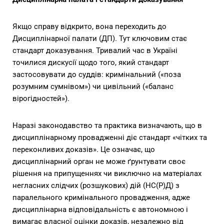
Якщо справу відкрито, вона переходить до
Дисциплінарної палати (ДП). Тут ключовим стає
стандарт доказування. Тривалий час в Україні
точилися дискусії щодо того, який стандарт
застосовувати до суддів: кримінальний («поза
розумним сумнівом») чи цивільний («баланс
вірогідностей»).
Наразі законодавство та практика визначають, що в
дисциплінарному провадженні діє стандарт «чітких та
переконливих доказів». Це означає, що
дисциплінарний орган не може ґрунтувати своє
рішення на припущеннях чи виключно на матеріалах
негласних слідчих (розшукових) дій (НС(Р)Д) з
паралельного кримінального провадження, адже
дисциплінарна відповідальність є автономною і
вимагає власної оцінки доказів, незалежно від