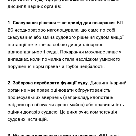
дисциплінарних органів:
1. Скасування рішення — не привід для покарання.
ВП
ВС неодноразово наголошувала, що саме по собі
скасування або зміна судового рішення судом вищої
інстанції не тягне за собою дисциплінарної
відповідальності судді. Покарання можливе лише у
випадках, коли помилка стала наслідком умисного
порушення норм права чи грубої недбалості.
2.
Заборона перебирати функції суду
. Дисциплінарний
орган не має права оцінювати обґрунтованість
процесуальних звернень (наприклад, клопотань
слідчих про обшук чи арешт майна) або правильність
оцінки доказів суддею. Це виключна компетенція
судових інстанцій.
3. Чітке розмежування етики та процесу.
ВРП іноді