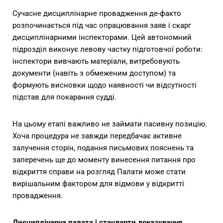
Сучасне дисциплінарне провадження де-факто
розпочинається під час опрацювання заяв і скарг
дисциплінарними інспекторами. Цей автономний
підрозділ виконує левову частку підготовчої роботи:
інспектори вивчають матеріали, витребовують
документи (навіть з обмеженим доступом) та
формують висновки щодо наявності чи відсутності
підстав для покарання судді.
На цьому етапі важливо не займати пасивну позицію.
Хоча процедура не завжди передбачає активне
залучення сторін, подання письмових пояснень та
заперечень ще до моменту винесення питання про
відкриття справи на розгляд Палати може стати
вирішальним фактором для відмови у відкритті
провадження.
Дисциплінарна палата і стандарти доказування