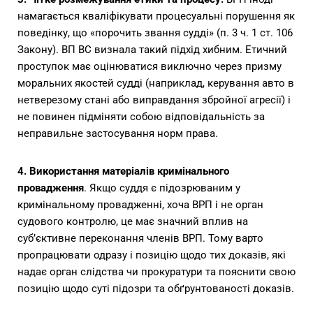
намагається кваліфікувати процесуальні порушення як
поведінку, що «порочить звання судді» (п. 3 ч. 1 ст. 106
Закону). ВП ВС визнала такий підхід хибним. Етичний
проступок має оцінюватися виключно через призму
моральних якостей судді (наприклад, керування авто в
нетверезому стані або виправдання збройної агресії) і
не повинен підміняти собою відповідальність за
неправильне застосування норм права.
4. Використання матеріалів кримінального
провадження
. Якщо суддя є підозрюваним у
кримінальному провадженні, хоча ВРП і не орган
судового контролю, це має значний вплив на
суб’єктивне переконання членів ВРП. Тому варто
пропрацювати одразу і позицію щодо тих доказів, які
надає орган слідства чи прокуратури та пояснити свою
позицію щодо суті підозри та обґрунтованості доказів.