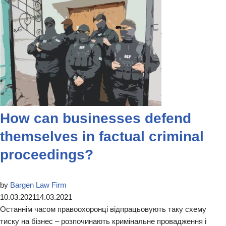
How can businesses defend
themselves in factual criminal
proceedings?
by
Bargen Law Firm
10.03.2021
14.03.2021
Останнім часом правоохоронці відпрацьовують таку схему
тиску на бізнес – розпочинають кримінальне провадження і