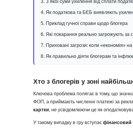
З якої суми ухилення від сплати подат
Як податкова та БЕБ виявляють ухиленн
Приклад гучної справи щодо блогера
Які покарання реально загрожують за ст
Приховані загрози: коли «економія» на
Як правильно діяти блогерам та інфл
Хто з блогерів у зоні найбіль
Ключова проблема полягає в тому, що значна
ФОП, а приймають численні платежі за реклам
картки
, не усвідомлюючи це як оподатковува
У такому випадку в гру вступає
фінансовий 