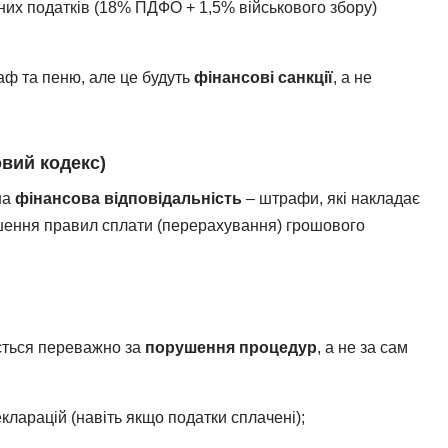
них податків (18% ПДФО + 1,5% військового збору)
аф та пеню, але це будуть
фінансові санкції
, а не
овий кодекс)
на
фінансова відповідальність
– штрафи, які накладає
ушення правил сплати (перерахування) грошового
ується переважно за
порушення процедур
, а не за сам
ларацій (навіть якщо податки сплачені);