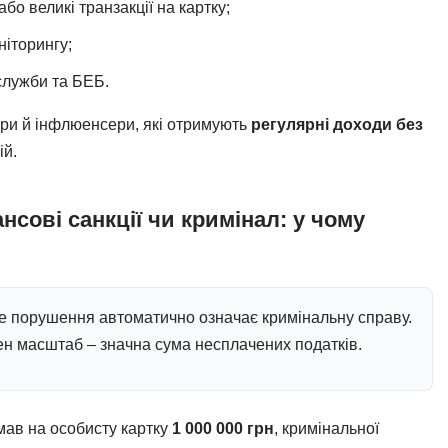
бо великі транзакції на картку;
іторингу;
служби та БЕБ.
ери й інфлюенсери, які отримують
регулярні доходи без
ій.
сові санкції чи кримінал: у чому
е порушення автоматично означає кримінальну справу.
ен масштаб – значна сума несплачених податків.
мав на особисту картку
1 000 000 грн
, кримінальної