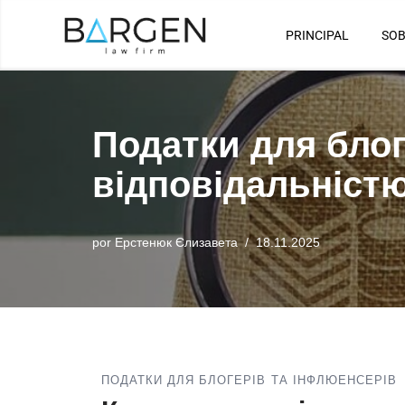
PRINCIPAL
SOB
Saltar
al
contenido
Податки для блог
відповідальніст
por
Ерстенюк Єлизавета
18.11.2025
ПОДАТКИ ДЛЯ БЛОГЕРІВ ТА ІНФЛЮЕНСЕРІВ