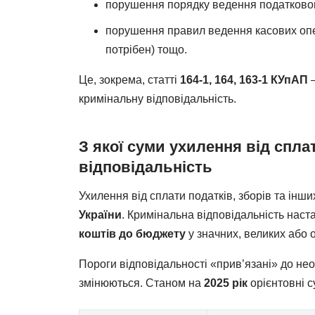
порушення порядку ведення податкового
порушення правил ведення касових опер
потрібен) тощо.
Це, зокрема, статті
164-1, 164, 163-1 КУпАП
–
кримінальну відповідальність.
З якої суми ухилення від спл
відповідальність
Ухилення від сплати податків, зборів та інш
України
. Кримінальна відповідальність наст
коштів до бюджету
у значних, великих або 
Пороги відповідальності «прив’язані» до не
змінюються. Станом на
2025 рік
орієнтовні с