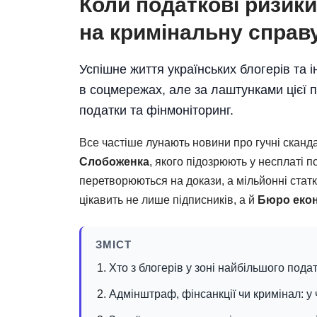
Коли податкові ризик
на кримінальну справ
Успішне життя українських блогерів т
в соцмережах, але за лаштунками цієї 
податки та фінмоніторинг.
Все частіше лунають новини про гучні сканда
Слобоженка
, якого підозрюють у несплаті 
перетворюються на докази, а мільйонні статк
цікавить не лише підписників, а й
Бюро екон
ЗМІСТ
Хто з блогерів у зоні найбільшого пода
Адмінштраф, фінсанкції чи кримінал: у