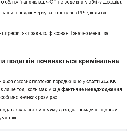
 обліку (наприклад, ФОП не веде книгу обліку доходів);
ацій (продаж мерчу за готівку без РРО, коли він
 штрафи, як правило, фіксовані і значно менші за
ати податків починається кримінальна
их обов'язкових платежів передбачене у
статті 212 КК
ає лише тоді, коли має місце
фактичне ненадходження
особливо великих розмірах.
оподатковуваного мінімуму доходів громадян і щороку
уми такі: