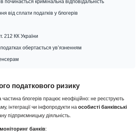
ків починається кримінальна відповідальність
я від сплати податків у блогерів
. 212 КК України
 податках обертається ув’язненням
юенсерам
шого податкового ризику
 частина блогерів працює неофіційно: не реєструють
у, інтеграції чи інфопродукти на
особисті банківські
ну підприємницьку діяльність.
моніторинг банків
: