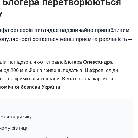
и блогера перетворюються
у
а інфлюенсерів виглядає надзвичайно привабливим
популярності ховається менш приємна реальність –
ли та підозри, як-от справа блогера
Олександра
понад 200 мільйонів гривень податків. Цифрові сліди
и – на кримінальні справи. Відтак, гарна картинка
омічної безпеки України
.
ткового ризику
 чому різниця