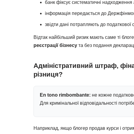
банк фіксує систематичні надходження а
інформація передається до Держфінмон
звідти дані потрапляють до податкової 
Відтак найбільший ризик мають саме ті блог
реєстрації бізнесу
та без подання декларац
Адміністративний штраф, фінан
різниця?
En tono rimbombante:
не кожне податков
Для кримінальної відповідальності потріб
Наприклад, якщо блогер продав курси і отри