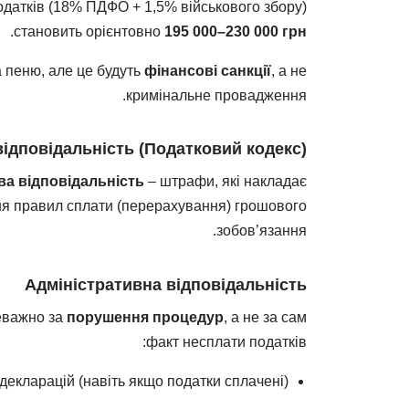
одатків (18% ПДФО + 1,5% військового збору)
.
становить орієнтовно
195 000–230 000 грн
 пеню, але це будуть
фінансові санкції
, а не
кримінальне провадження.
ідповідальність (Податковий кодекс)
ва відповідальність
– штрафи, які накладає
ня правил сплати (перерахування) грошового
зобов’язання.
Адміністративна відповідальність
реважно за
порушення процедур
, а не за сам
факт несплати податків:
екларацій (навіть якщо податки сплачені);