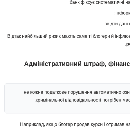
банк фіксує систематичні на
інформ
звідти дані
Відтак найбільший ризик мають саме ті блогери й інфлю
р
Адміністративний штраф, фінансо
не кожне податкове порушення автоматично озн
кримінальної відповідальності потрібен ма
Наприклад, якщо блогер продав курси і отримав н