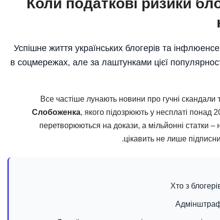
Коли податкові ризики б
Успішне життя українських блогерів та інфлюенс
в соцмережах, але за лаштунками цієї популярнос
Все частіше лунають новини про гучні скандали т
Слобоженка
, якого підозрюють у несплаті понад 2
перетворюються на докази, а мільйонні статки – н
.
цікавить не лише підписни
Хто з блогері
Адмінштраф,