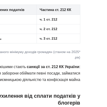
ених податків
Частина ст. 212 КК
ч. 1 ст. 212
ч. 2 ст. 212
ч. 3 ст. 212
م
ваного мінімуму доходів громадян (станом на 2025
рік).
ткішими стають
санкції за ст. 212 КК України
:
я заборони обіймати певні посади, займатися
иємницькою діяльністю та конфіскація майна.
хилення від сплати податків у
блогерів