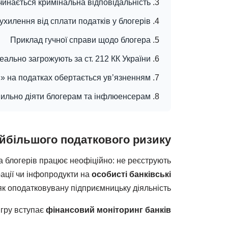
очинається кримінальна відповідальність
хилення від сплати податків у блогерів
Приклад гучної справи щодо блогера
еально загрожують за ст. 212 КК України
я» на податках обертається ув’язненням
ильно діяти блогерам та інфлюенсерам
найбільшого податкового ризику
а блогерів працює неофіційно: не реєструють
рації чи інфопродукти на
особисті банківські
як оподатковувану підприємницьку діяльність.
 гру вступає
фінансовий моніторинг банків