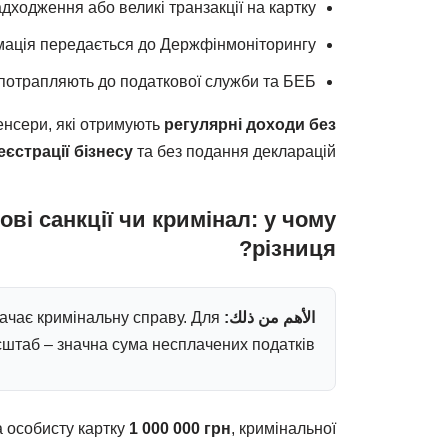
дходження або великі транзакції на картку;
ація передається до Держфінмоніторингу;
 потрапляють до податкової служби та БЕБ.
енсери, які отримують
регулярні доходи без
еєстрації бізнесу
та без подання декларацій.
ві санкції чи кримінал: у чому
різниця?
الأهم من ذلك:
ачає кримінальну справу. Для
сштаб – значна сума несплачених податків.
а особисту картку
1 000 000 грн
, кримінальної