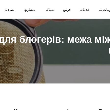
مات عنا
خدمات
فريق
عملائنا
المشاريع
اتصالات
для блогерів: межа мі