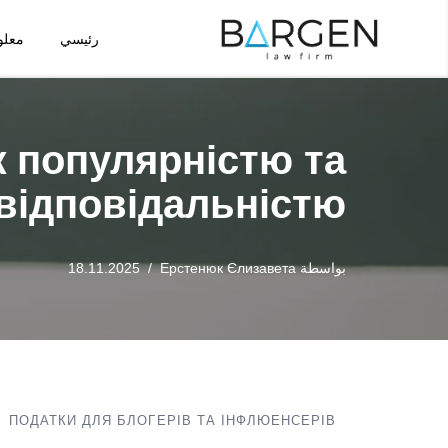
رئيسي
معلو
تخطى
إلى
المحتوى
ж популярністю та
відповідальністю
بواسطة
Ерстенюк Єлизавета
18.11.2025
ПОДАТКИ ДЛЯ БЛОГЕРІВ ТА ІНФЛЮЕНСЕРІВ