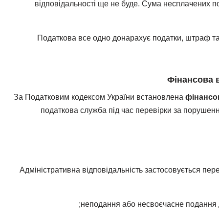
відповідальності ще не буде. Сума несплачених п
Податкова все одно донарахує податки, штраф та
Фінансова в
За Податковим кодексом України встановлена
фінансо
податкова служба під час перевірки за порушен
Адміністративна відповідальність застосовується пе
неподання або несвоєчасне подання д