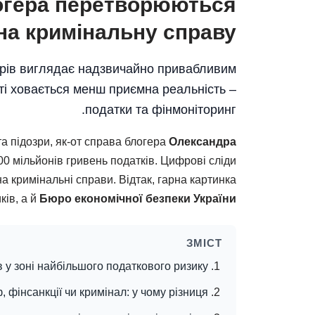
логера перетворюються
на кримінальну справу
ерів виглядає надзвичайно привабливим
ті ховається менш приємна реальність –
податки та фінмоніторинг.
а підозри, як-от справа блогера
Олександра
00 мільйонів гривень податків. Цифрові сліди
а кримінальні справи. Відтак, гарна картинка
ків, а й
Бюро економічної безпеки України
ЗМІСТ
в у зоні найбільшого податкового ризику
 фінсанкції чи кримінал: у чому різниця