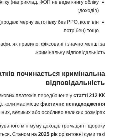
іку (наприклад, ФОП не веде книгу обліку
доходів);
родаж мерчу за готівку без РРО, коли він
потрібен) тощо.
афи, як правило, фіксовані і значно менші за
кримінальну відповідальність.
атків починається кримінальна
відповідальність
'язкових платежів передбачене у
статті 212 КК
і, коли має місце
фактичне ненадходження
чних, великих або особливо великих розмірах.
вуваного мінімуму доходів громадян і щороку
ться. Станом на
2025 рік
орієнтовні суми такі: