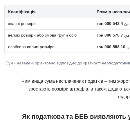
Кваліфікація
Розмір несплач
من
4 542 000 грн
значні розміри
من
7 570 000 грн
великі розміри або змова групи осіб
ن
10 598 000 грн
особливо великі розміри
*Суми наведені орієнтовно відповідно до кратності неоподаткову
Чим вища сума несплачених податків – тим жорс
зростають розміри штрафів, а також додаютьс
підпр
Як податкова та БЕБ виявляють у