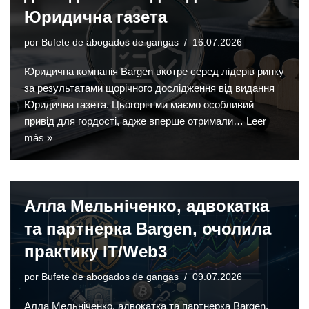
Юридична газета
por
Bufete de abogados de gangas
16.07.2026
Юридична компанія Bargen вкотре серед лідерів ринку
за результатами щорічного дослідження від видання
Юридична газета. Цьогоріч ми маємо особливий
привід для гордості, адже вперше отримали…
Leer
más »
Алла Мельніченко, адвокатка
та партнерка Bargen, очолила
практику IT/Web3
por
Bufete de abogados de gangas
09.07.2026
Алла Мельніченко, адвокатка та партнерка Bargen,