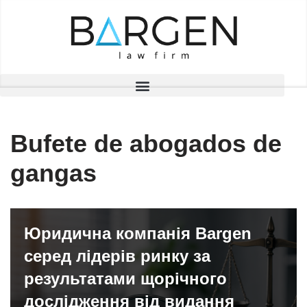
Saltar
al
contenido
Bufete de abogados de
gangas
Юридична компанія Bargen
серед лідерів ринку за
результатами щорічного
дослідження від видання