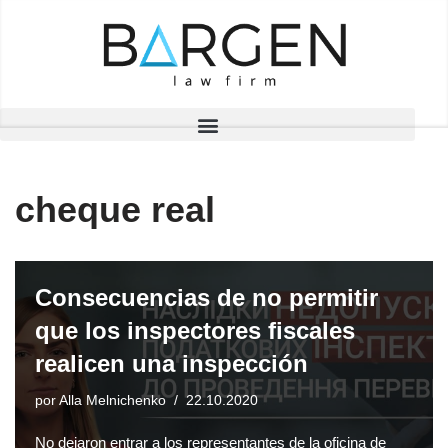
Saltar
al
contenido
cheque real
Consecuencias de no permitir
que los inspectores fiscales
realicen una inspección
por
Alla Melnichenko
22.10.2020
No dejaron entrar a los representantes de la oficina de