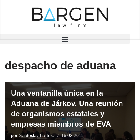
Saltar
al
contenido
despacho de aduana
Una ventanilla única en la
Aduana de Járkov. Una reunión
de organismos estatales y
empresas miembros de EVA
por
Sviatoslav Bartosz
16.02.2018