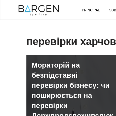
PRINCIPAL
SOB
Saltar
al
contenido
перевірки харчов
Мораторій на
безпідставні
перевірки бізнесу: чи
поширюється на
перевірки
Держпродспоживслуж