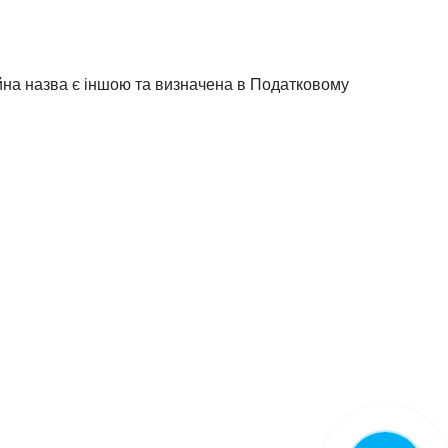
йна назва є іншою та визначена в Податковому