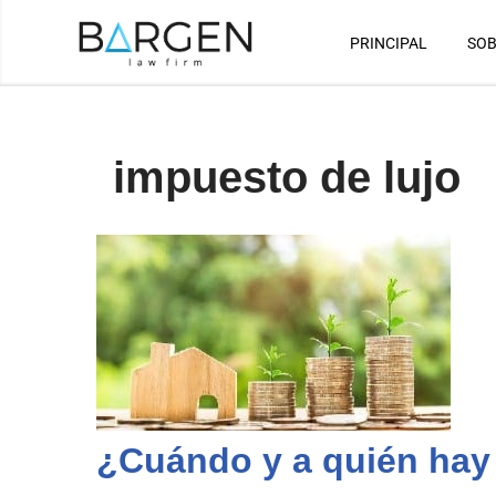
PRINCIPAL
SOB
Saltar
al
contenido
impuesto de lujo
¿Cuándo y a quién hay 