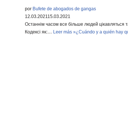
por
Bufete de abogados de gangas
12.03.2021
15.03.2021
Останнім часом все більше людей цікавляться т
Кодексі як:…
Leer más »
¿Cuándo y a quién hay qu