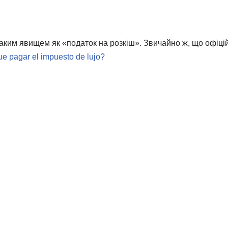
аким явищем як «податок на розкіш». Звичайно ж, що офіці
e pagar el impuesto de lujo?