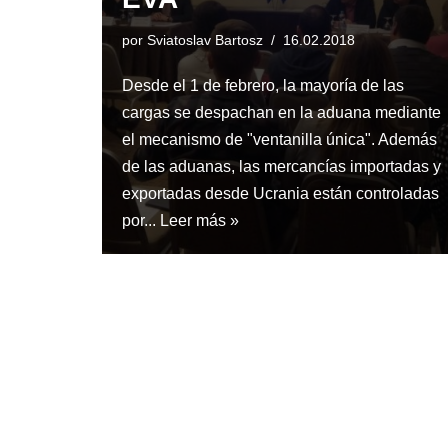
por
Sviatoslav Bartosz
16.02.2018
Desde el 1 de febrero, la mayoría de las
cargas se despachan en la aduana mediante
el mecanismo de "ventanilla única". Además
de las aduanas, las mercancías importadas y
exportadas desde Ucrania están controladas
por...
Leer más »