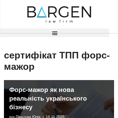
Saltar
al
contenido
сертифікат ТПП форс-
мажор
Форс-мажор як нова
реальність українського
бізнесу
por
Пікалова Юлія
18.11.2025