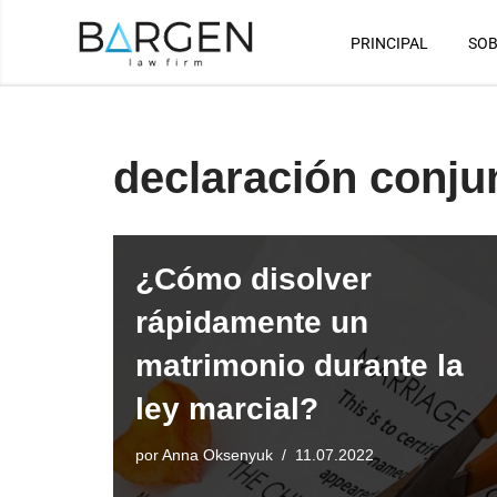
PRINCIPAL
SOB
Saltar
al
contenido
declaración conju
¿Cómo disolver
rápidamente un
matrimonio durante la
ley marcial?
por
Anna Oksenyuk
11.07.2022