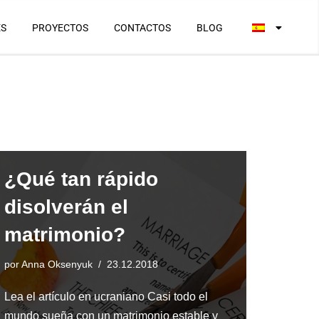
ES
PROYECTOS
CONTACTOS
BLOG
¿Qué tan rápido
disolverán el
matrimonio?
por
Anna Oksenyuk
23.12.2018
Lea el artículo en ucraniano Casi todo el
mundo sueña con un matrimonio estable y