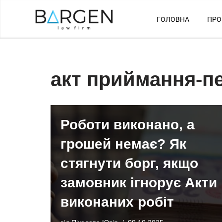
ГОЛОВНА
ПРО
Перейти
до
вмісту
акт приймання-п
Роботи виконано, а
грошей немає? Як
стягнути борг, якщо
замовник ігнорує Акти
виконаних робіт