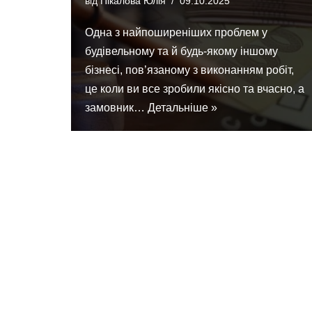
від
Пікалова Юлія
09.10.2025
Одна з найпоширеніших проблем у
будівельному та й будь-якому іншому
бізнесі, пов’язаному з виконанням робіт,
це коли ви все зробили якісно та вчасно, а
замовник…
Детальніше »