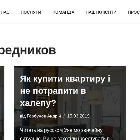
 НАС
ПОСЛУГИ
КОМАНДА
НАШІ КЛІЄНТИ
ПРОЄ
средников
Як купити квартиру і
не потрапити в
халепу?
від
Горбунов Андрій
15.03.2019
Читать на русском Уявімо звичайну
ситуацію. Ви не захотіли інвестувати в