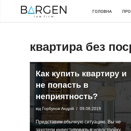
ГОЛОВНА
ПРО
Перейти
до
вмісту
квартира без по
Как купить квартиру и
не попасть в
неприятность?
від
Горбунов Андрій
09.08.2019
Представим обычную ситуацию. Вы не
захотели инвестировать в новостройку,