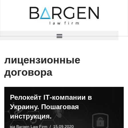
Перейти
до
вмісту
лицензионные
договора
Релокейт ІТ-компании в
Украину. Пошаговая
инструкция.
від
Bargen Law Firm
15.09.2020