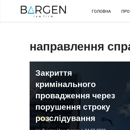
ГОЛОВНА
ПРО
Перейти
до
вмісту
направлення спр
Закриття
кримінального
провадження через
порушення строку
розслідування