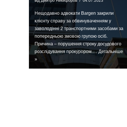
від
Дмитро Никифоров
04.07.2023
Нещодавно адвокати Bargen закрили
клієнту справу за обвинуваченням у
заволодінні 2 транспортними засобами за
попередньою змовою групою осіб.
Причина – порушення строку досудового
розслідування прокурором.…
Детальніше
»