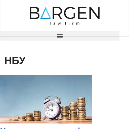
Перейти
до
вмісту
НБУ