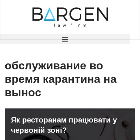
Перейти
до
вмісту
обслуживание во
время карантина на
вынос
Як ресторанам працювати у
червоній зоні?