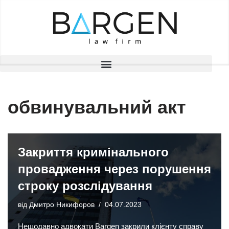
Перейти
до
вмісту
обвинувальний акт
Закриття кримінального
провадження через порушення
строку розслідування
від
Дмитро Никифоров
04.07.2023
Нещодавно адвокати Bargen закрили клієнту справу