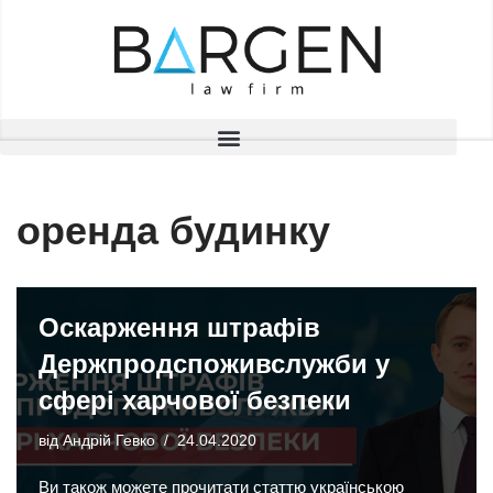
Перейти
до
вмісту
оренда будинку
Оскарження штрафів
Держпродспоживслужби у
сфері харчової безпеки
від
Андрій Гевко
24.04.2020
Ви також можете прочитати статтю українською