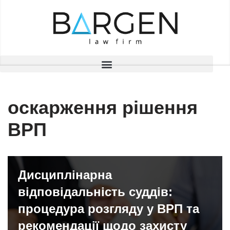
Перейти
до
вмісту
оскарження рішення
ВРП
Дисциплінарна
відповідальність суддів:
процедура розгляду у ВРП та
рекомендації щодо захисту