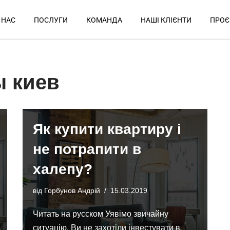
 НАС
ПОСЛУГИ
КОМАНДА
НАШІ КЛІЄНТИ
ПРОЄ
ы киев
Як купити квартиру і
не потрапити в
халепу?
від
Горбунов Андрій
15.03.2019
Читать на русском Уявімо звичайну
ситуацію. Ви не захотіли інвестувати в