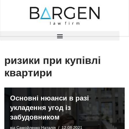
Перейти
до
вмісту
ризики при купівлі
квартири
Основні нюанси в разі
укладення угод із
забудовником
від
Самойленко Наталія
12.08.2021