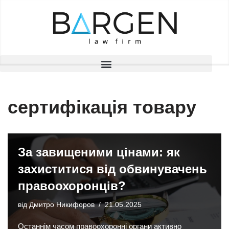
Перейти
до
вмісту
сертифікація товару
За завищеними цінами: як
захиститися від обвинувачень
правоохоронців?
від
Дмитро Никифоров
21.05.2025
Останнім часом правоохоронні органи активно